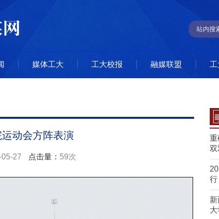
闻
媒体工大
工大校报
融媒联盟
工
院运动会方阵表演
重
双
-05-27
点击量：
59次
2
行
新
大