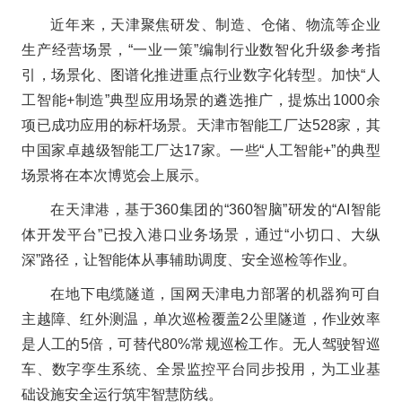
近年来，天津聚焦研发、制造、仓储、物流等企业
生产经营场景，“一业一策”编制行业数智化升级参考指
引，场景化、图谱化推进重点行业数字化转型。加快“人
工智能+制造”典型应用场景的遴选推广，提炼出1000余
项已成功应用的标杆场景。天津市智能工厂达528家，其
中国家卓越级智能工厂达17家。一些“人工智能+”的典型
场景将在本次博览会上展示。
在天津港，基于360集团的“360智脑”研发的“AI智能
体开发平台”已投入港口业务场景，通过“小切口、大纵
深”路径，让智能体从事辅助调度、安全巡检等作业。
在地下电缆隧道，国网天津电力部署的机器狗可自
主越障、红外测温，单次巡检覆盖2公里隧道，作业效率
是人工的5倍，可替代80%常规巡检工作。无人驾驶智巡
车、数字孪生系统、全景监控平台同步投用，为工业基
础设施安全运行筑牢智慧防线。