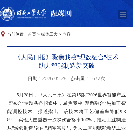
当前位置：
首页
>
媒体工大
>
内容
《人民日报》聚焦我校"理数融合"技术
助力智能制造新突破
日期：
2026-05-28
点击量：
1672次
5月28日，《人民日报》在第15版"2026世界智能产业
博览会"专题头条报道中，聚焦我校"理数融合"热加工智
能调控技术。报道指出，该技术将工艺偏差率降低9.3
8%，实现大国重器一次探伤合格率100%，推动工业制造
从"经验制造"迈向"精密智算"，为人工智能赋能新型工业