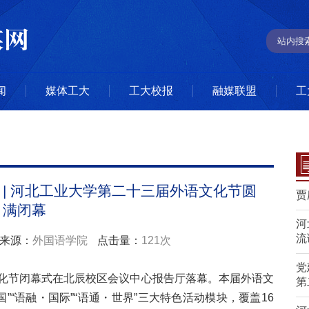
闻
媒体工大
工大校报
融媒联盟
工
 | 河北工业大学第二十三届外语文化节圆
贾
满闭幕
河
流
来源：
外国语学院
点击量：
121次
党
文化节闭幕式在北辰校区会议中心报告厅落幕。本届外语文
第
国”“语融・国际”“语通・世界”三大特色活动模块，覆盖16