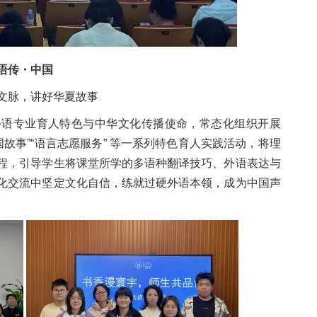
语传・中国
文脉，讲好华夏故事
外语专业育人特色与中华文化传播使命，常态化组织开展
国故事”“语言志愿服务” 等一系列特色育人实践活动，将理
程，引导学生将课堂所学的多语种翻译技巧、外语表达与
化交流中坚定文化自信，练就过硬外语本领，成为中国声