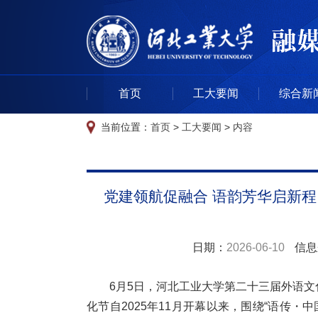
首页
工大要闻
综合新
当前位置：
首页
>
工大要闻
>
内容
党建领航促融合 语韵芳华启新程
日期：
2026-06-10
信息
6月5日，河北工业大学第二十三届外语
化节自2025年11月开幕以来，围绕“语传・中