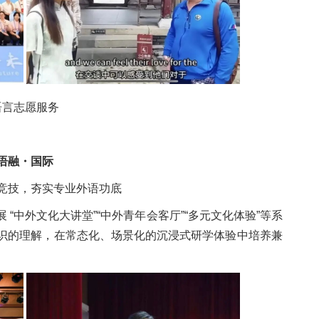
语言志愿服务
语融・国际
竞技，夯实专业外语功底
“中外文化大讲堂”“中外青年会客厅”“多元文化体验”等系
识的理解，在常态化、场景化的沉浸式研学体验中培养兼