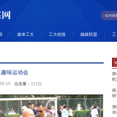
闻
媒体工大
工大校报
融媒联盟
工
工趣味运动会
两
机
05-15
点击量：
111次
南
研
激
动