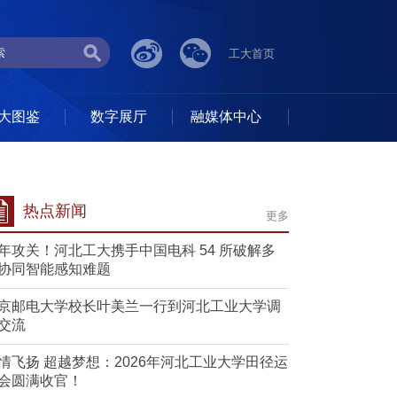
工大首页
大图鉴
数字展厅
融媒体中心
热点新闻
更多
年攻关！河北工大携手中国电科 54 所破解多
协同智能感知难题
京邮电大学校长叶美兰一行到河北工业大学调
交流
情飞扬 超越梦想：2026年河北工业大学田径运
会圆满收官！