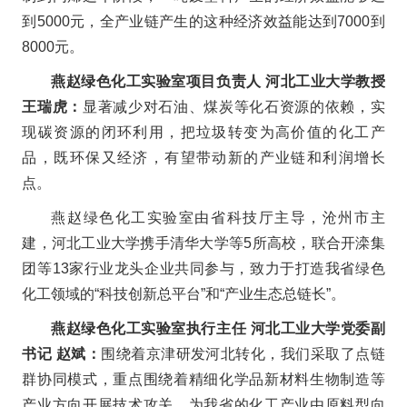
到5000元，全产业链产生的这种经济效益能达到7000到
8000元。
燕赵绿色化工实验室项目负责人 河北工业大学教授
王瑞虎：
显著减少对石油、煤炭等化石资源的依赖，实
现碳资源的闭环利用，把垃圾转变为高价值的化工产
品，既环保又经济，有望带动新的产业链和利润增长
点。
燕赵绿色化工实验室由省科技厅主导，沧州市主
建，河北工业大学携手清华大学等5所高校，联合开滦集
团等13家行业龙头企业共同参与，致力于打造我省绿色
化工领域的“科技创新总平台”
和“产业生态总链长
”
。
燕赵绿色化工实验室执行主任 河北工业大学党委副
书记 赵斌：
围绕着京津研发河北转化，我们采取了点链
群协同模式，重点围绕着精细化学品新材料生物制造等
产业方向开展技术攻关，为我省的化工产业由原料型向