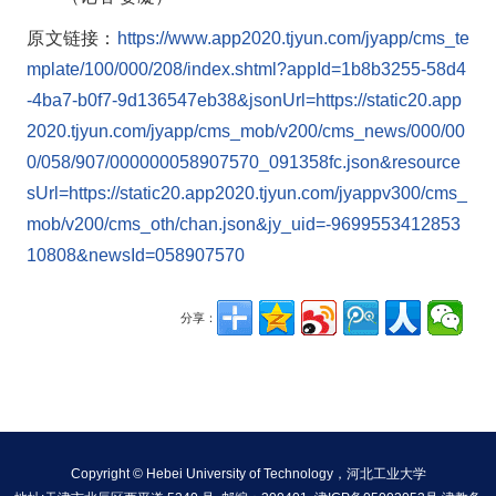
原文链接：
https://www.app2020.tjyun.com/jyapp/cms_te
mplate/100/000/208/index.shtml?appId=1b8b3255-58d4
-4ba7-b0f7-9d136547eb38&jsonUrl=https://static20.app
2020.tjyun.com/jyapp/cms_mob/v200/cms_news/000/00
0/058/907/000000058907570_091358fc.json&resource
sUrl=https://static20.app2020.tjyun.com/jyappv300/cms_
mob/v200/cms_oth/chan.json&jy_uid=-9699553412853
10808&newsId=058907570
分享：
Copyright © Hebei University of Technology，河北工业大学