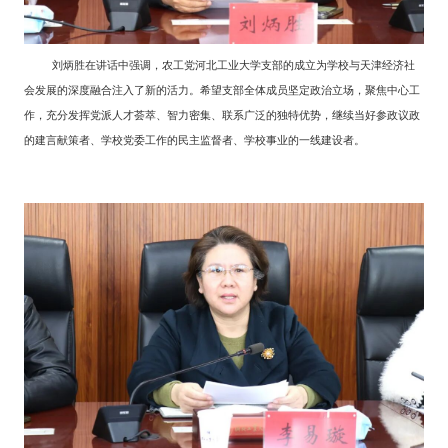
刘炳胜在讲话中强调，农工党河北工业大学支部的成立为学校与天津经济社
会发展的深度融合注入了新的活力。希望支部全体成员坚定政治立场，聚焦中心工
作，充分发挥党派人才荟萃、智力密集、联系广泛的独特优势，继续当好参政议政
的建言献策者、学校党委工作的民主监督者、学校事业的一线建设者。