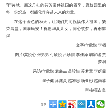
守”铸就。愿这丹桂的芬芳常伴祖国的四季，愿校园里的
每一份炽热，都能化作奔赴未来的力量。
在这个金色的秋天，让我们共同
祝福伟大祖国，
繁
荣昌盛，国泰民安！
祝愿华夏儿女，
同心筑梦，再创辉
煌！
文字/付欣悦 李栖
图片/冀悦心 张男男 付欣悦 吕珍惜 李佳泽 胡家瑞 贾
梦垌
采访/付欣悦 袁鑫喆 吕珍惜 苏梦童 李妍霏
崔子健 涂鑫灵 赵雅思 杨亚彤 赵雨菲
审核/霍占良
分享：