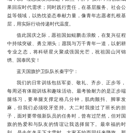
果回应时代需求；同时践行责任，在基层服务、社会公
益等领域，以热忱姿态奉献力量，像青年志愿者扎根基
层，用实际行动传递时代温度。
值此国庆之际，愿祖国如鲲鹏击浪般，在复兴征程
中持续突破、勇立潮头；愿我与万千青年一道，以躬耕
专业之态，将科研星火聚成强国光芒，祝祖国山河锦
绣、国泰民安！
蓝天国旗护卫队队长秦宇宁：
我们的日常训练包括军姿、敬礼、齐步、正步等，
每周还有体能训练和趣味活动。最考验耐力的是正步端
腿练习，要单腿支撑定格几分钟，肌肉颤抖、脚掌发
麻，但我们必须咬牙坚持。大二时我接过了班长的担
子，面对要带领新队员的任务时，曾有过茫然，但对国
旗的热爱和与队友的情谊让我选择留下。最幸福的时
刻，是去年冬天下大雪时，大家不约而同赶来降旗，那