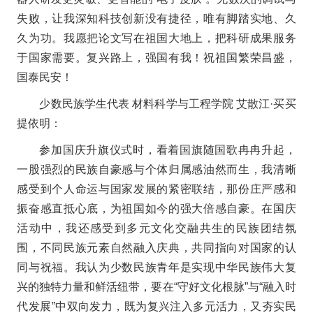
失败，让我深知科技创新没有捷径，唯有脚踏实地、久
久为功。我愿把论文写在祖国大地上，把科研成果服务
于国家需要。复兴路上，强国有我！祝祖国繁荣昌盛，
国泰民安！
少数民族学生代表 材料科学与工程学院
艾散江·买买
提依明：
参加国庆升旗仪式时，看着国旗随国歌冉冉升起，
一股强烈的民族自豪感与个体归属感油然而生，我清晰
感受到个人命运与国家发展的紧密联结，那份庄严感和
振奋感直抵心底，为祖国如今的强大倍感自豪。在国庆
活动中，我还感受到多元文化交融共生的民族团结氛
围，不同民族元素自然融入庆典，共同指向对国家的认
同与祝福。我认为少数民族青年是实现中华民族伟大复
兴的独特力量和鲜活纽带，要在“守好文化根脉”与“融入时
代发展”中双向发力，既为复兴注入多元活力，又夯实民