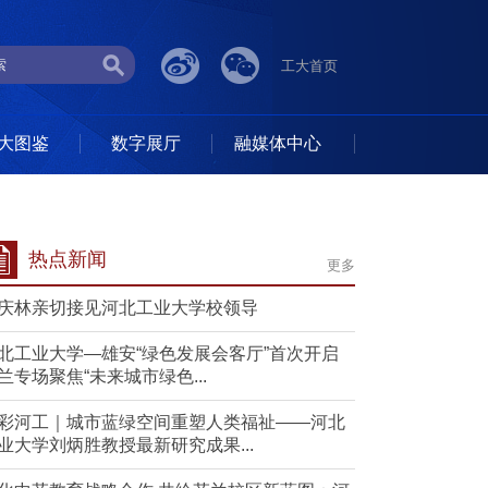
工大首页
大图鉴
数字展厅
融媒体中心
热点新闻
更多
庆林亲切接见河北工业大学校领导
北工业大学—雄安“绿色发展会客厅”首次开启
兰专场聚焦“未来城市绿色...
彩河工｜城市蓝绿空间重塑人类福祉——河北
业大学刘炳胜教授最新研究成果...