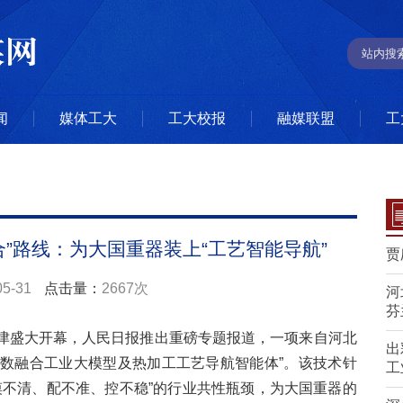
闻
媒体工大
工大校报
融媒联盟
工
”路线：为大国重器装上“工艺智能导航”
贾
05-31
点击量：
2667次
河
芬
在天津盛大开幕，人民日报推出重磅专题报道，一项来自河北
出
理数融合工业大模型及热加工工艺导航智能体”。该技术针
工
摸不清、配不准、控不稳”的行业共性瓶颈，为大国重器的