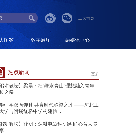
工大首页
大图鉴
数字展厅
融媒体中心
热点新闻
更多
躬耕教坛】梁晨：把“绿水青山”理想融入青年
长之路
学中学双向奔赴 共育时代栋梁之才 ——河北工
大学与附属红桥中学构建协...
躬耕教坛】薛明：深耕电磁科研路 匠心育人暖
李