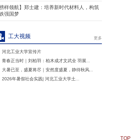
榜样领航】郑士建：培养新时代材料人，构筑
铁强国梦
工大视频
更多
河北工业大学宣传片
青春正当时｜刘柏羽：柏木成才文武全 羽展...
大暑已至，盛夏将尽｜安然度盛夏，静待秋风...
2026年暑假社会实践| 河北工业大学土...
TOP