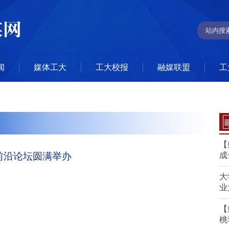
闻
媒体工大
工大校报
融媒联盟
工
【
前沿论坛圆满举办
成
大
业
【
桃