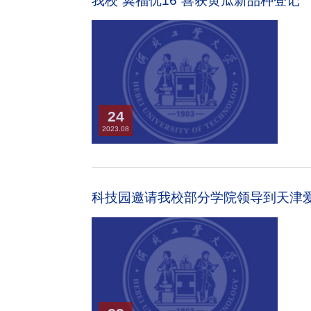
我校“冀福优16”喜获黄瓜新品种登记
24
2023.08
科技园邀请我校部分学院领导到天津爱旭