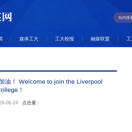
闻
媒体工大
工大校报
融媒联盟
工
come to join the Liverpool
College！
26-06-24
点击量：