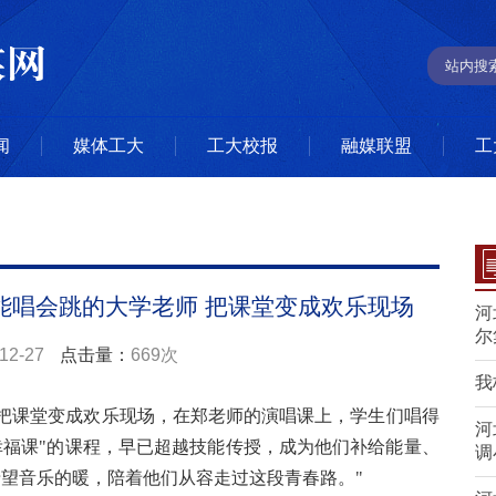
闻
媒体工大
工大校报
融媒联盟
工
能唱会跳的大学老师 把课堂变成欢乐现场
河
尔
12-27
点击量：
669次
我
师把课堂变成欢乐现场，在郑老师的演唱课上，学生们唱得
河
幸福课"的课程，早已超越技能传授，成为他们补给能量、
调
希望音乐的暖，陪着他们从容走过这段青春路。"