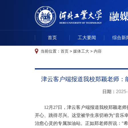
首页
工大要闻
综合新
当前位置：
首页
>
媒体工大
>
内容
津云客户端报道我校郑颖老师：
日期：
2025-
12月27日，津云客户端报道我校郑颖老
开心、跳得尽兴。这堂被学生亲切称为"音乐
治愈心灵的专属加油站。正如郑老师所说："