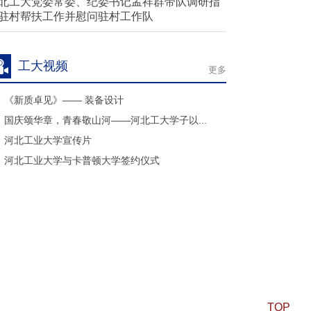
北工大党委常委、纪委书记孟祥群带队调研指
驻村帮扶工作并慰问驻村工作队
工大视频
更多
《新质卓见》—— 装备设计
国庆颂华章，青春敬山河——河北工大学子以...
河北工业大学宣传片
河北工业大学与卡普顿大学签约仪式
TOP