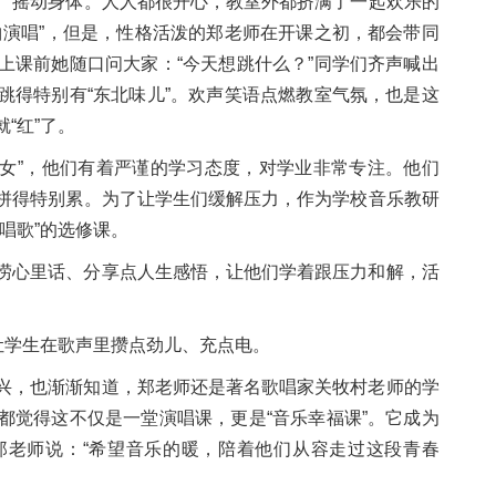
、摇动身体。人人都很开心，教室外都挤满了一起欢乐的
曲演唱”，但是，性格活泼的郑老师在开课之初，都会带同
上课前她随口问大家：“今天想跳什么？”同学们齐声喊出
跳得特别有“东北味儿”。欢声笑语点燃教室气氛，也是这
“红”了。
工女”，他们有着严谨的学习态度，对学业非常专注。他们
拼得特别累。为了让学生们缓解压力，作为学校音乐教研
唱歌”的选修课。
唠心里话、分享点人生感悟，让他们学着跟压力和解，活
让学生在歌声里攒点劲儿、充点电。
兴，也渐渐知道，郑老师还是著名歌唱家关牧村老师的学
都觉得这不仅是一堂演唱课，更是“音乐幸福课”。它成为
郑老师说：“希望音乐的暖，陪着他们从容走过这段青春