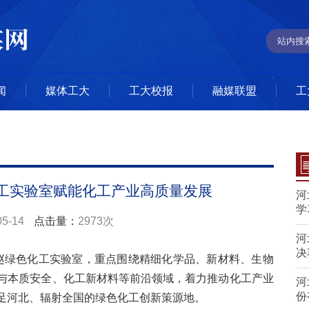
闻
媒体工大
工大校报
融媒联盟
工
工实验室赋能化工产业高质量发展
河
学
05-14
点击量：
2973次
河
决
燕赵绿色化工实验室，重点围绕精细化学品、新材料、生物
与本质安全、化工新材料等前沿领域，着力推动化工产业
河
份
足河北、辐射全国的绿色化工创新策源地。