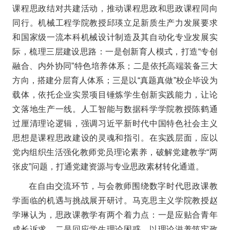
课程思政结对共建活动，推动课程思政和思政课程同向
同行。机械工程学院教授邱瑛立足新质生产力发展要求
和国家级一流本科机械设计制造及其自动化专业发展实
际，梳理三层建设思路：一是创新育人模式，打造“专创
融合、内外协同”特色培养体系；二是依托高端装备三大
方向，搭建分层育人体系；三是以“真题真做”校企毕设为
载体，依托企业实景项目锤炼学生创新实践能力，让论
文落地生产一线。人工智能与数据科学学院教授陈鹤通
过厘清理论逻辑，强调习近平新时代中国特色社会主义
思想是课程思政建设的灵魂和指引。在实践层面，应以
党内组织生活强化教师党员理论素养，破解党建教学“两
张皮”问题，打通党建资源与专业思政素材转化通道。
在自由交流环节，与会教师围绕数字时代思政课教
学面临的机遇与挑战展开研讨。马克思主义学院教授赵
学琳认为，思政课教学有两个着力点：一是应贴合青年
成长诉求，二是回应学生理论困惑，以理论滋养筑牢政